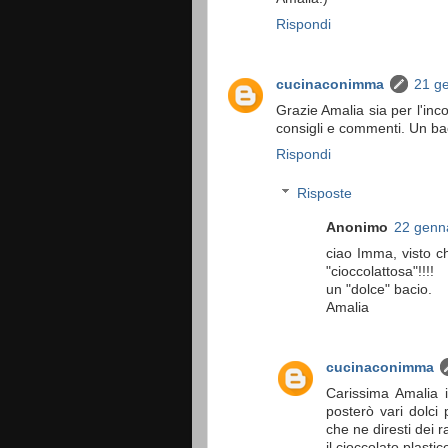
Rispondi
cucinaconimma
21 ge
Grazie Amalia sia per l'inc
consigli e commenti. Un bac
Rispondi
Risposte
Anonimo
22 genna
ciao Imma, visto c
"cioccolattosa"!!!!
un "dolce" bacio.
Amalia
cucinaconimma
Carissima Amalia i
posterò vari dolci
che ne diresti dei r
il cioccolato plasti