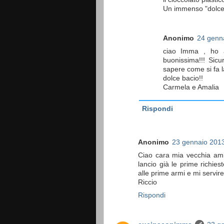
Un immenso "dolce
Anonimo
24 genna
ciao Imma , ho ap
buonissima!!! Sicu
sapere come si fa l
dolce bacio!!
Carmela e Amalia
Rispondi
Anonimo
23 gennaio 2013
Ciao cara mia vecchia amica
lancio già le prime richiest
alle prime armi e mi servire
Riccio
Rispondi