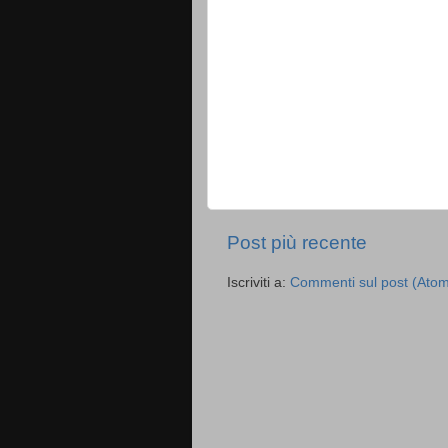
Post più recente
Iscriviti a:
Commenti sul post (Ato