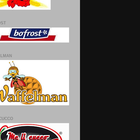
OST
ELMAN
 CUCCO