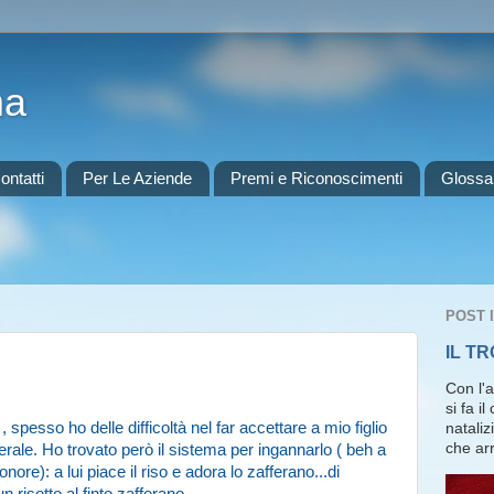
ma
ontatti
Per Le Aziende
Premi e Riconoscimenti
Glossa
POST 
IL T
Con l'
si fa i
esso ho delle difficoltà nel far accettare a mio figlio
nataliz
che arr
erale. Ho trovato però il sistema per ingannarlo ( beh a
nore): a lui piace il riso e adora lo zafferano...di