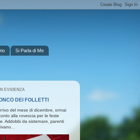
rio
Si Parla di Me
IN EVIDENZA
RONCO DEI FOLLETTI
arrivo del mese di dicembre, ormai
l conto alla rovescia per le feste
ie. Addobbi da sistemare, parenti
ivano...