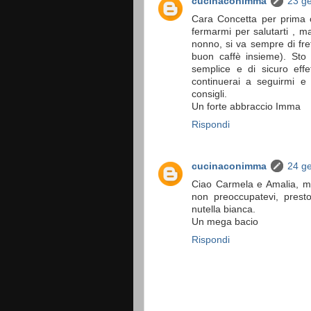
cucinaconimma
23 ge
Cara Concetta per prima c
fermarmi per salutarti , 
nonno, si va sempre di fr
buon caffè insieme). Sto
semplice e di sicuro eff
continuerai a seguirmi e 
consigli.
Un forte abbraccio Imma
Rispondi
cucinaconimma
24 ge
Ciao Carmela e Amalia, ma
non preoccupatevi, presto
nutella bianca.
Un mega bacio
Rispondi