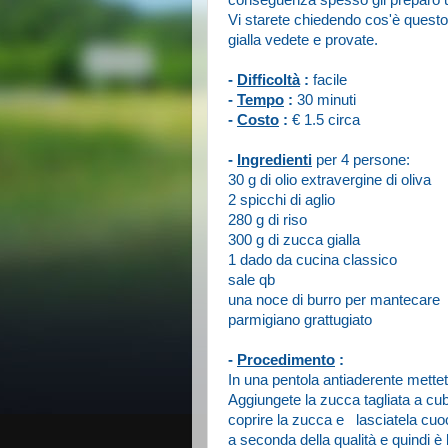
conseguenza spesso gli preparo un 
Vi starete chiedendo cos'è questo
gialla vedete e provate.
-
Difficoltà
:
facile
-
Tempo
:
30 minuti
-
Costo
:
€ 1.5 circa
-
Ingredienti
per 4 persone:
30 g di olio extravergine di oliva
2 spicchi di aglio
280 g di riso
300 g di zucca gialla
1 dado da cucina classico
sale qb
una noce di burro per mantecare
parmigiano grattugiato
-
Procedimento
:
In una pentola antiaderente mettete 
Aggiungete la zucca tagliata a cub
coprire la zucca e lasciatela cuoc
a seconda della qualità e quindi è 