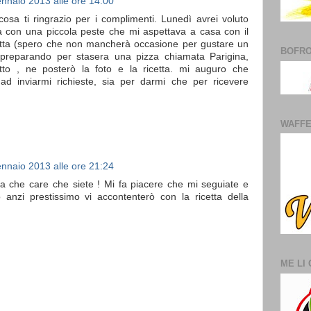
nnaio 2013 alle ore 14:00
osa ti ringrazio per i complimenti. Lunedì avrei voluto
ma con una piccola peste che mi aspettava a casa con il
etta (spero che non mancherà occasione per gustare un
BOFR
 preparando per stasera una pizza chiamata Parigina,
etto , ne posterò la foto e la ricetta. mi auguro che
ad inviarmi richieste, sia per darmi che per ricevere
WAFF
nnaio 2013 alle ore 21:24
 che care che siete ! Mi fa piacere che mi seguiate e
 anzi prestissimo vi accontenterò con la ricetta della
ME LI