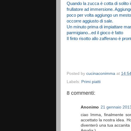
Quando la zucca è cotta di solito i
frullatore ad immersione. Aggiungo 
poco per volta aggiungo un mesto
occorre aggiusto di sale.
Un minuto prima di impiattare man
parmigiano...ed il gioco è fatto
Il finto risotto allo zafferano è pron
Posted by
cucinaconimma
at
14:5
Labels:
Primi piatti
8 commenti:
Anonimo
21 gennaio 2013
ciao Imma, finalmente son
accettato la nostra idea. H
diventerò una tua accanita l
Amalia:)