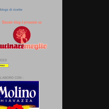
FEED
LLABORO CON :