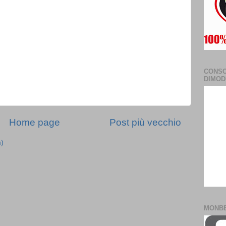
CONSO
DIMOD
Home page
Post più vecchio
m)
MONB