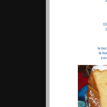
3
15
1
la buc
la bu
zuc