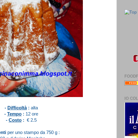
FOOD
IO CO
-
Difficoltà
:
alta
-
Tempo
:
12 ore
-
Costo
:
€ 2.5
enti
per uno stampo da 750 g :