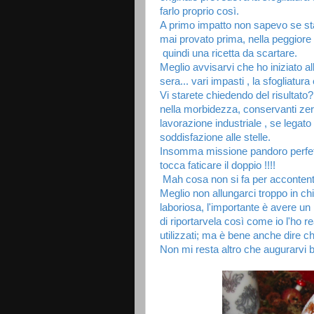
farlo proprio così.
A primo impatto non sapevo se s
mai provato prima, nella peggiore 
quindi una ricetta da scartare.
Meglio avvisarvi che ho iniziato all
sera... vari impasti , la sfogliatur
Vi starete chiedendo del risultato?
nella morbidezza, conservanti zero,
lavorazione industriale , se legat
soddisfazione alle stelle.
Insomma missione pandoro perfett
tocca faticare il doppio !!!!
Mah cosa non si fa per accontentar
Meglio non allungarci troppo in ch
laboriosa, l'importante è avere u
di riportarvela così come io l'ho 
utilizzati; ma è bene anche dire che
Non mi resta altro che augurarvi b