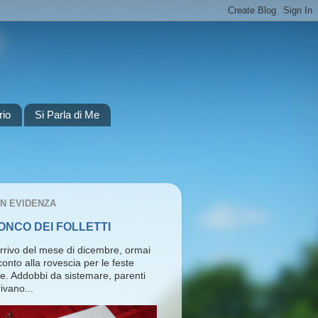
rio
Si Parla di Me
IN EVIDENZA
RONCO DEI FOLLETTI
arrivo del mese di dicembre, ormai
l conto alla rovescia per le feste
ie. Addobbi da sistemare, parenti
ivano...