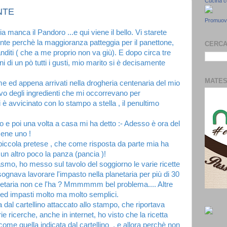
Cucina 
NTE
Promuovi
 manca il Pandoro ...e qui viene il bello. Vi starete
te perchè la maggioranza patteggia per il panettone,
CERCA
anditi ( che a me proprio non va giù). E dopo circa tre
 di un pò tutti i gusti, mio marito si è decisamente
MATE
e ed appena arrivati nella drogheria centenaria del mio
o degli ingredienti che mi occorrevano per
si è avvicinato con lo stampo a stella , il penultimo
 e poi una volta a casa mi ha detto :- Adesso è ora del
mene uno !
piccola pretese , che come risposta da parte mia ha
un altro poco la panza (pancia )!
iasmo, ho messo sul tavolo del soggiorno le varie ricette
gnava lavorare l'impasto nella planetaria per più di 30
lanetaria non ce l'ha ? Mmmmmm bel problema.... Altre
ed impasti molto ma molto semplici.
 dal cartellino attaccato allo stampo, che riportava
ie ricerche, anche in internet, ho visto che la ricetta
come quella indicata dal cartellino , e allora perchè non