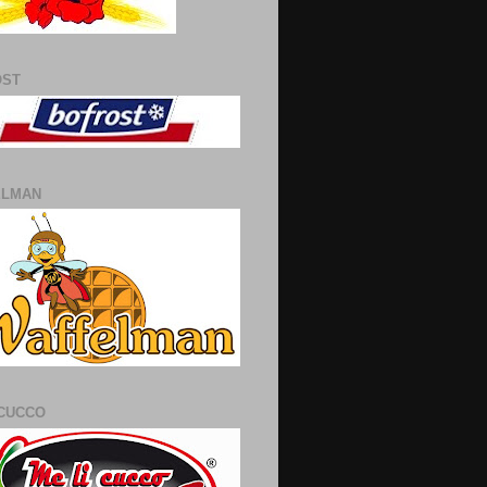
OST
ELMAN
 CUCCO