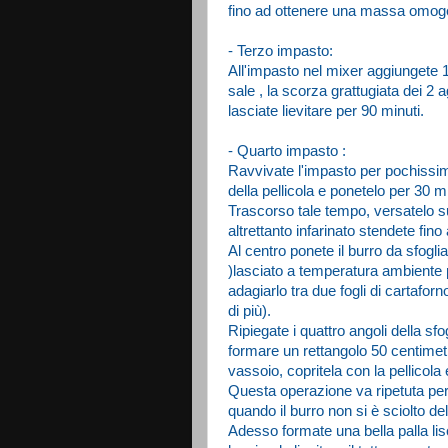
fino ad ottenere una massa omogen
- Terzo impasto:
All'impasto nel mixer aggiungete 15
sale , la scorza grattugiata dei 2 
lasciate lievitare per 90 minuti.
- Quarto impasto :
Ravvivate l'impasto per pochissimi 
della pellicola e ponetelo per 30 min
Trascorso tale tempo, versatelo su
altrettanto infarinato stendete fin
Al centro ponete il burro da sfoglia
)lasciato a temperatura ambiente pe
adagiarlo tra due fogli di cartafor
di più).
Ripiegate i quattro angoli della sfog
formare un rettangolo 50 centimetri
vassoio, copritela con la pellicola 
Questa operazione va ripetuta per al
quando il burro non si è sciolto del
Adesso formate una bella palla lis