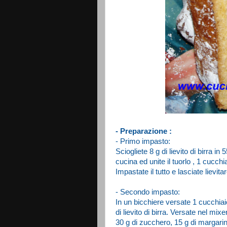
- Preparazione :
- Primo impasto:
Sciogliete 8 g di lievito di birra in
cucina ed unite il tuorlo , 1 cucc
Impastate il tutto e lasciate lievita
- Secondo impasto:
In un bicchiere versate 1 cucchiaio
di lievito di birra. Versate nel mix
30 g di zucchero, 15 g di margarin