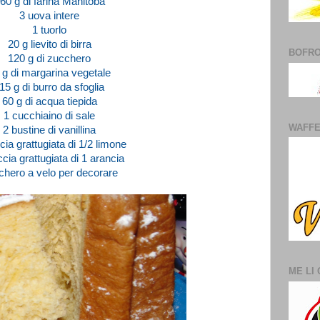
60 g di farina Manitoba
3 uova intere
1 tuorlo
20 g lievito di birra
BOFR
120 g di zucchero
 g di margarina vegetale
15 g di burro da sfoglia
60 g di acqua tiepida
1 cucchiaino di sale
WAFF
2 bustine di vanillina
cia grattugiata di 1/2 limone
ccia grattugiata di 1 arancia
chero a velo per decorare
ME LI