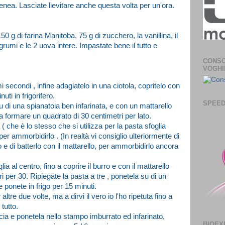
ea. Lasciate lievitare anche questa volta per un'ora.
0 g di farina Manitoba, 75 g di zucchero, la vanillina, il
agrumi e le 2 uova intere. Impastate bene il tutto e
CONSO
VOGHI
secondi , infine adagiatelo in una ciotola, copritelo con
uti in frigorifero.
SPEED
 di una spianatoia ben infarinata, e con un mattarello
o a formare un quadrato di 30 centimetri per lato.
 ( che è lo stesso che si utilizza per la pasta sfoglia
r ammorbidirlo . (In realtà vi consiglio ulteriormente di
no e di batterlo con il mattarello, per ammorbidirlo ancora
lia al centro, fino a coprire il burro e con il mattarello
 per 30. Ripiegate la pasta a tre , ponetela su di un
e ponete in frigo per 15 minuti.
tre due volte, ma a dirvi il vero io l'ho ripetuta fino a
 tutto.
cia e ponetela nello stampo imburrato ed infarinato,
BIOEX