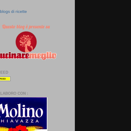
FEED
LLABORO CON :