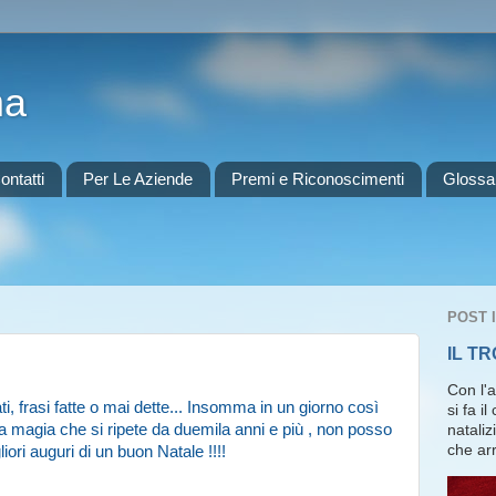
ma
ontatti
Per Le Aziende
Premi e Riconoscimenti
Glossa
POST 
IL T
Con l'
i, frasi fatte o mai dette... Insomma in un giorno così
si fa i
 la magia che si ripete da duemila anni e più , non posso
nataliz
che arr
liori auguri di un buon Natale !!!!