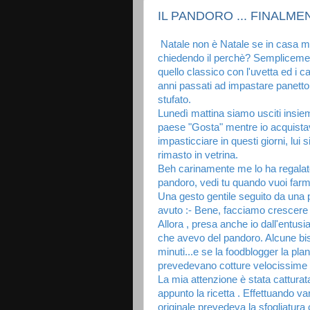
IL PANDORO ... FINALME
Natale non è Natale se in casa mia
chiedendo il perchè? Semplicemen
quello classico con l'uvetta ed i c
anni passati ad impastare panettoni
stufato.
Lunedì mattina siamo usciti insiem
paese "Gosta" mentre io acquistav
impasticciare in questi giorni, lui 
rimasto in vetrina.
Beh carinamente me lo ha regalato
pandoro, vedi tu quando vuoi far
Una gesto gentile seguito da una 
avuto :- Bene, facciamo crescere 
Allora , presa anche io dall'entus
che avevo del pandoro. Alcune biso
minuti...e se la foodblogger la p
prevedevano cotture velocissime 
La mia attenzione è stata catturata
appunto la ricetta . Effettuando var
originale prevedeva la sfogliatura 