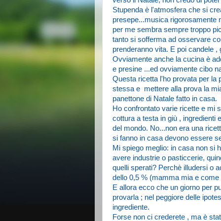
verso il Natale, non credo di pote
Stupenda è l'atmosfera che si crea
presepe...musica rigorosamente nata
per me sembra sempre troppo picco
tanto si sofferma ad osservare con
prenderanno vita. E poi candele , gh
Ovviamente anche la cucina è addo
e presine ...ed ovviamente cibo nat
Questa ricetta l'ho provata per la
stessa e mettere alla prova la mia
panettone di Natale fatto in casa.
Ho confrontato varie ricette e mi s
cottura a testa in giù , ingredient
del mondo. No...non era una ricett
si fanno in casa devono essere se
Mi spiego meglio: in casa non si h
avere industrie o pasticcerie, quin
quelli sperati? Perchè illudersi o a
dello 0,5 % (mamma mia e come so
E allora ecco che un giorno per pu
provarla ; nel peggiore delle ipot
ingrediente.
Forse non ci crederete , ma è st