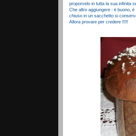
proporvelo in tutta la sua infinita s
Che altro aggiungere : è buono, è p
chiuso in un sacchetto si conserva
Allora provare per credere !!!!!