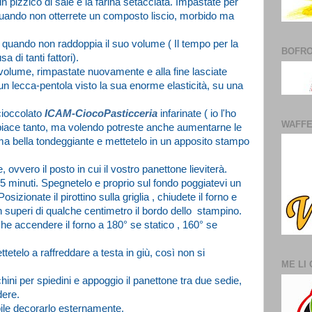
n pizzico di sale e la farina setacciata. Impastate per
quando non otterrete un composto liscio, morbido ma
 a quando non raddoppia il suo volume ( Il tempo per la
BOFR
a di tanti fattori).
 volume, rimpastate nuovamente e alla fine lasciate
un lecca-pentola visto la sua enorme elasticità, su una
ioccolato
ICAM-CiocoPasticceria
infarinate ( io l'ho
WAFF
 piace tanto, ma volendo potreste anche aumentarne le
rma bella tondeggiante e mettetelo in un apposito stampo
 ovvero il posto in cui il vostro panettone lieviterà.
 5 minuti. Spegnetelo e proprio sul fondo poggiatevi un
sizionate il pirottino sulla griglia , chiudete il forno e
on superi di qualche centimetro il bordo dello stampino.
che accendere il forno a 180° se statico , 160° se
ttetelo a raffreddare a testa in giù, così non si
ME LI
cchini per spiedini e appoggio il panettone tra due sedie,
dere.
ile decorarlo esternamente.