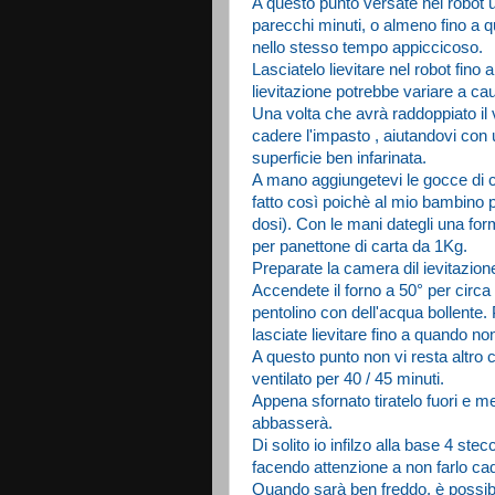
A questo punto versate nel robot u
parecchi minuti, o almeno fino a 
nello stesso tempo appiccicoso.
Lasciatelo lievitare nel robot fino
lievitazione potrebbe variare a caus
Una volta che avrà raddoppiato il
cadere l'impasto , aiutandovi con 
superficie ben infarinata.
A mano aggiungetevi le gocce di c
fatto così poichè al mio bambino
dosi). Con le mani dategli una fo
per panettone di carta da 1Kg.
Preparate la camera dil ievitazione,
Accendete il forno a 50° per circa
pentolino con dell'acqua bollente. Po
lasciate lievitare fino a quando n
A questo punto non vi resta altro 
ventilato per 40 / 45 minuti.
Appena sfornato tiratelo fuori e me
abbasserà.
Di solito io infilzo alla base 4 ste
facendo attenzione a non farlo ca
Quando sarà ben freddo, è possib