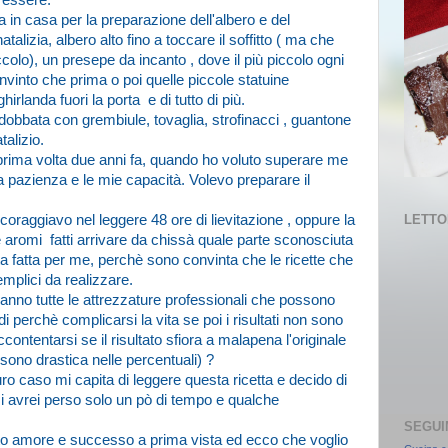
r essere.
 in casa per la preparazione dell'albero e del
lizia, albero alto fino a toccare il soffitto ( ma che
lo), un presepe da incanto , dove il più piccolo ogni
vinto che prima o poi quelle piccole statuine
irlanda fuori la porta e di tutto di più.
bbata con grembiule, tovaglia, strofinacci , guantone
alizio.
 prima volta due anni fa, quando ho voluto superare me
 pazienza e le mie capacità. Volevo preparare il
coraggiavo nel leggere 48 ore di lievitazione , oppure la
LETTOR
i e aromi fatti arrivare da chissà quale parte sconosciuta
a fatta per me, perchè sono convinta che le ricette che
mplici da realizzare.
anno tutte le attrezzature professionali che possono
di perchè complicarsi la vita se poi i risultati non sono
ccontentarsi se il risultato sfiora a malapena l'originale
no drastica nelle percentuali) ?
ro caso mi capita di leggere questa ricetta e decido di
esi avrei perso solo un pò di tempo e qualche
SEGUI
ato amore e successo a prima vista ed ecco che voglio