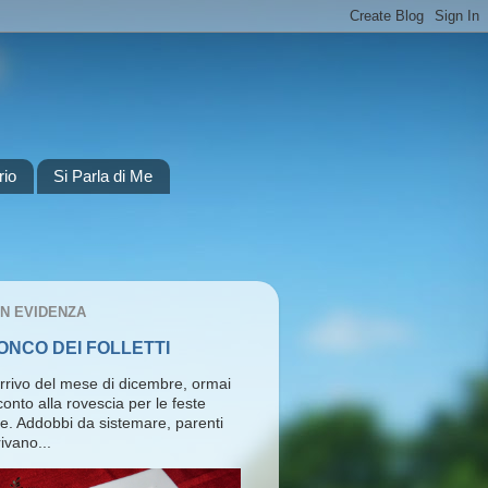
rio
Si Parla di Me
IN EVIDENZA
RONCO DEI FOLLETTI
arrivo del mese di dicembre, ormai
l conto alla rovescia per le feste
ie. Addobbi da sistemare, parenti
ivano...