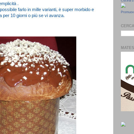
Cucina 
emplicità .
ossibile farlo in mille varianti, è super morbido e
Promuovi
 per 10 giorni o più se vi avanza.
CERCA
MATE