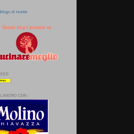
FEED
LLABORO CON :