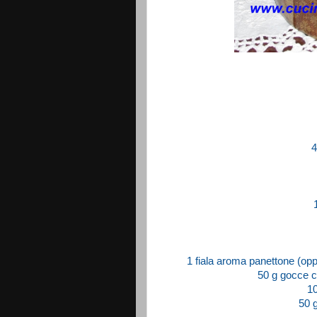
4
1 fiala aroma panettone (oppu
50 g gocce c
10
50 g