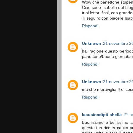
Wow che panettone stupend
Ciao sono Isabella del blo
tuoi lettori fissi, con grand
Ti seguirò con piacere Isab
Rispondi
Unknown
21 novembre 20
hai ragione questo periodo
panettone!buona giornata
Rispondi
Unknown
21 novembre 20
ma che meraviglia!!! e' cos
Rispondi
lacucinadipitichella
21 n
Buonissimo e bellissimo 
questa tua ricetta capita 