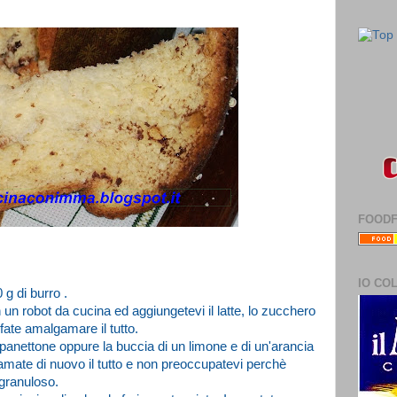
FOOD
IO CO
0 g di burro .
n un robot da cucina ed aggiungetevi il latte, lo zucchero
e fate amalgamare il tutto.
panettone oppure la buccia di un limone e di un'arancia
lgamate di nuovo il tutto e non preoccupatevi perchè
 granuloso.