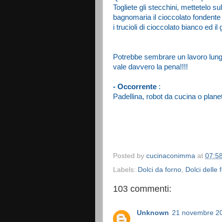
Togliete gli stecchini, mettetelo su
bagnomaria il cioccolato fondent
i trucioli di cioccolato bianco ed il 
Potrebbe sembrare un lavoro lungo 
vale davvero la pena!!!!
- Occorrente
:
Padellina, robot da cucina o planet
Posted by
cucinaconimma
at
07:5
Labels:
Dolci da forno
,
Dolci delle 
103 commenti:
Unknown
21 novembre 20