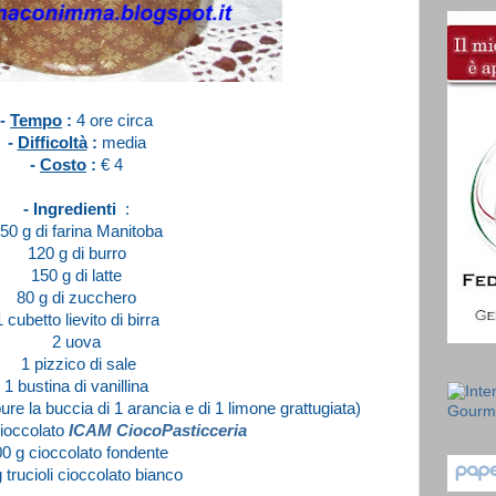
-
Tempo
:
4 ore circa
-
Difficoltà
:
media
-
Costo
:
€ 4
- Ingredienti
:
50 g di farina Manitoba
120 g di burro
150 g di latte
80 g di zucchero
1 cubetto lievito di birra
2 uova
1 pizzico di sale
1 bustina di vanillina
re la buccia di 1 arancia e di 1 limone grattugiata)
ioccolato
ICAM CiocoPasticceria
0 g cioccolato fondente
 trucioli cioccolato bianco