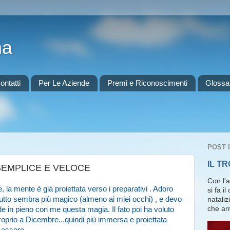
ma
ontatti
Per Le Aziende
Premi e Riconoscimenti
Glossa
POST 
IL T
SEMPLICE E VELOCE
Con l'
 la mente è già proiettata verso i preparativi . Adoro
si fa i
tutto sembra più magico (almeno ai miei occhi) , e devo
nataliz
che arr
e in pieno con me questa magia. Il fato poi ha voluto
roprio a Dicembre...quindi più immersa e proiettata