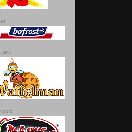
OST
ELMAN
 CUCCO