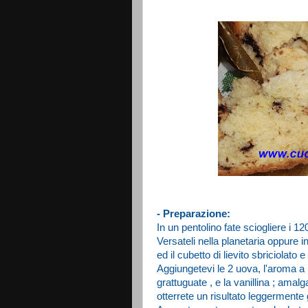
- Preparazione:
In un pentolino fate sciogliere i 12
Versateli nella planetaria oppure i
ed il cubetto di lievito sbriciolato 
Aggiungetevi le 2 uova, l'aroma a 
grattuguate , e la vanillina ; ama
otterrete un risultato leggermente