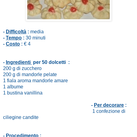
-
Difficoltà
:
media
-
Tempo
:
30 minuti
-
Costo
:
€ 4
-
Ingredienti
per 50 dolcetti :
200 g di zucchero
200 g di mandorle pelate
1 fiala aroma mandorle amare
1 albume
1 bustina vanillina
-
Per decorare
:
1 confezione di
ciliegine candite
-
Procedimento
: