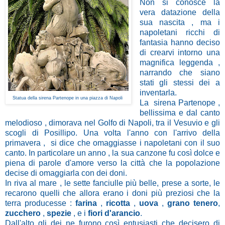
Non si conosce la
vera datazione della
sua nascita , ma i
napoletani ricchi di
fantasia hanno deciso
di crearvi intorno una
magnifica leggenda ,
narrando che siano
stati gli stessi dei a
inventarla.
Statua della sirena Partenope in una piazza di Napoli
La sirena Partenope ,
bellissima e dal canto
melodioso , dimorava nel Golfo di Napoli, tra il Vesuvio e gli
scogli di Posillipo. Una volta l'anno con l'arrivo della
primavera , si dice che omaggiasse i napoletani con il suo
canto. In particolare un anno , la sua canzone fu così dolce e
piena di parole d'amore verso la città che la popolazione
decise di omaggiarla con dei doni.
In riva al mare , le sette fanciulle più belle, prese a sorte, le
recarono quelli che allora erano i doni più preziosi che la
terra producesse :
farina
,
ricotta
,
uova
,
grano tenero
,
zucchero
,
spezie
, e i
fiori d'arancio
.
Dall'alto gli dei ne furono così entusiasti che decisero di