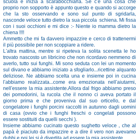
scuola e inizia a scarabocchiarla. Se c'è una cosa che
proprio non sopporto è appunto questo e quando si accorge
che la sto osservando e sono sul punto di sgridarla,
nasconde veloce tutto dietro la sua piccola schiena. Mi fissa
con i suoi occhioni e mi dice :- Niente io mamma dietro la
chiena !!!!
Ammetto che mi fa davvero impazzire e cerco di trattenermi
il più possibile per non scoppiare a ridere.
L'altra mattina, mentre si ripeteva la solita scenetta le ho
trovato nascosto un libricino che non ricordavo nemmeno di
averlo, tutto sui funghi. Mi sono seduta con lei un momento
sul divano e abbiamo iniziato a sfogliarlo...ricettine alquanto
deliziose. Ne abbiamo scelta una e insieme poi in cucina
l'abbiamo realizzata...come era emozionata nell'aiutarmi,
nell'essere la mia assistente.Allora dal frigo abbiamo preso
dei pomodorini, la rucola che il nonno ci aveva portato il
giorno prima e che proveniva dal suo orticello, e dal
congelatore i funghi porcini raccolti in autunno dagli uomini
di casa (ovvio che i funghi freschi o congelati possono
essere sostituiti da quelli secchi ).
Insieme abbiamo cucinato questo sughetto veloce , che al
papà è piaciuto da impazzire e a dire il vero non avevamo
dubbi e poi lei si è divertita ad essere la mia assistente.