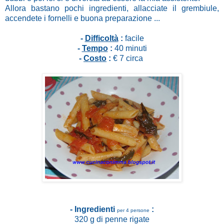
Allora bastano pochi ingredienti, allacciate il grembiule,
accendete i fornelli e buona preparazione ...
-
Difficoltà
:
facile
-
Tempo
:
40 minuti
-
Costo
:
€ 7 circa
- Ingredienti
:
per 4 persone
320 g di penne rigate