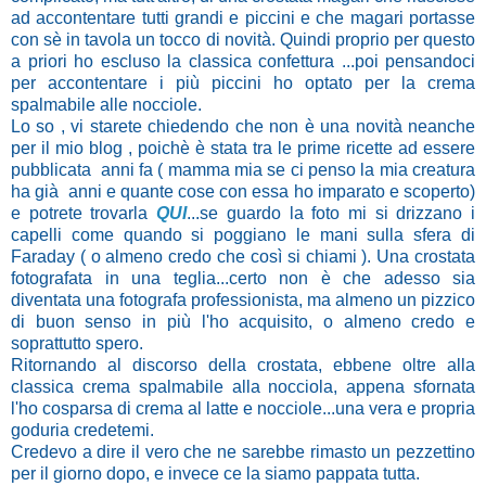
ad accontentare tutti grandi e piccini e che magari portasse
con sè in tavola un tocco di novità. Quindi proprio per questo
a priori ho escluso la classica confettura ...poi pensandoci
per accontentare i più piccini ho optato per la crema
spalmabile alle nocciole.
Lo so , vi starete chiedendo che non è una novità neanche
per il mio blog , poichè è stata tra le prime ricette ad essere
pubblicata anni fa ( mamma mia se ci penso la mia creatura
ha già anni e quante cose con essa ho imparato e scoperto)
e potrete trovarla
QUI
...se guardo la foto mi si drizzano i
capelli come quando si poggiano le mani sulla sfera di
Faraday ( o almeno credo che così si chiami ). Una crostata
fotografata in una teglia...certo non è che adesso sia
diventata una fotografa professionista, ma almeno un pizzico
di buon senso in più l'ho acquisito, o almeno credo e
soprattutto spero.
Ritornando al discorso della crostata, ebbene oltre alla
classica crema spalmabile alla nocciola, appena sfornata
l'ho cosparsa di crema al latte e nocciole...una vera e propria
goduria credetemi.
Credevo a dire il vero che ne sarebbe rimasto un pezzettino
per il giorno dopo, e invece ce la siamo pappata tutta.