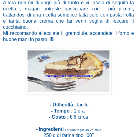
Allora non mi dilungo più di tanto e vi lascio di seguito la
ricetta , magari potreste pasticciare con i più piccini,
trattandosi di una ricetta semplice fatta solo con pasta frolla
e tanta buona crema che far venir voglia di leccare il
cucchiaino.
Mi raccomando allacciate il grembiule, accendete il forno e
buone mani in pasto !!!!!
-
Difficoltà
:
facile
-
Tempo
:
1 ora
-
Costo
:
€ 6 circa
- Ingredienti
per una teglia da 26 cm ⌀
250 g di farina tipo "00"