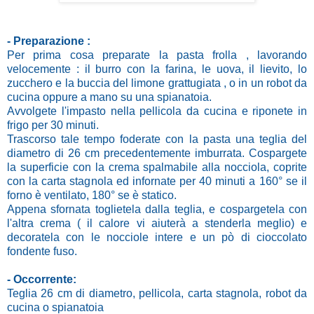
- Preparazione :
Per prima cosa preparate la pasta frolla , lavorando
velocemente : il burro con la farina, le uova, il lievito, lo
zucchero e la buccia del limone grattugiata , o in un robot da
cucina oppure a mano su una spianatoia.
Avvolgete l'impasto nella pellicola da cucina e riponete in
frigo per 30 minuti.
Trascorso tale tempo foderate con la pasta una teglia del
diametro di 26 cm precedentemente imburrata. Cospargete
la superficie con la crema spalmabile alla nocciola, coprite
con la carta stagnola ed infornate
per 40 minuti a 160° se il
forno è ventilato, 180° se è statico.
Appena sfornata toglietela dalla teglia, e cospargetela con
l'altra crema ( il calore vi aiuterà a stenderla meglio) e
decoratela con le nocciole intere e un pò di cioccolato
fondente fuso.
- Occorrente:
Teglia 26 cm di diametro, pellicola, carta stagnola, robot da
cucina o spianatoia