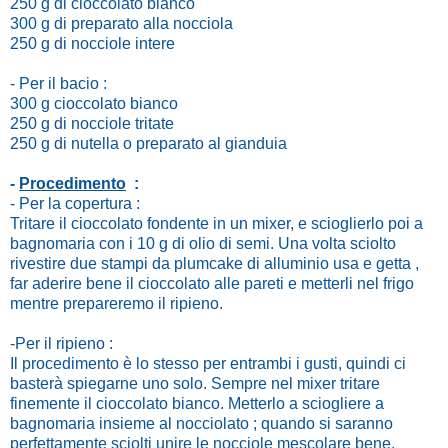
250 g di cioccolato bianco
300 g di preparato alla nocciola
250 g di nocciole intere
- Per il bacio :
300 g cioccolato bianco
250 g di nocciole tritate
250 g di nutella o preparato al gianduia
-
Procedimento
:
- Per la copertura :
Tritare il cioccolato fondente in un mixer, e scioglierlo poi a
bagnomaria con i 10 g di olio di semi. Una volta sciolto
rivestire due stampi da plumcake di alluminio usa e getta ,
far aderire bene il cioccolato alle pareti e metterli nel frigo
mentre prepareremo il ripieno.
-Per il ripieno :
Il procedimento è lo stesso per entrambi i gusti, quindi ci
basterà spiegarne uno solo. Sempre nel mixer tritare
finemente il cioccolato bianco. Metterlo a sciogliere a
bagnomaria insieme al nocciolato ; quando si saranno
perfettamente sciolti unire le nocciole mescolare bene.