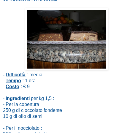
-
Difficoltà
:
media
-
Tempo
:
1 ora
-
Costo
:
€ 9
- Ingredienti
per kg 1,5
:
- Per la copertura :
250 g di cioccolato fondente
10 g di olio di semi
- Per il nocciolato :