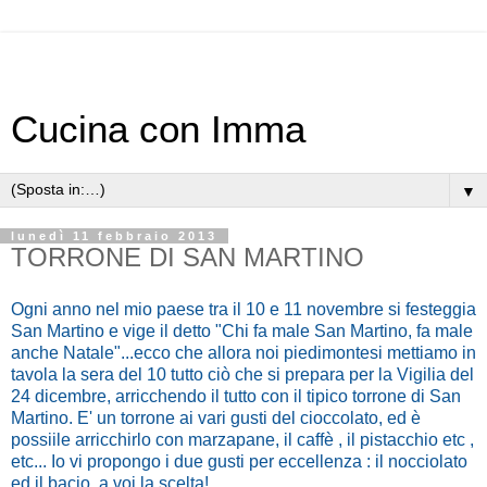
Cucina con Imma
▼
lunedì 11 febbraio 2013
TORRONE DI SAN MARTINO
Ogni anno nel mio paese tra il 10 e 11 novembre si festeggia
San Martino e vige il detto "Chi fa male San Martino, fa male
anche Natale"...ecco che allora noi piedimontesi mettiamo in
tavola la sera del 10 tutto ciò che si prepara per la Vigilia del
24 dicembre, arricchendo il tutto con il tipico torrone di San
Martino. E' un torrone ai vari gusti del cioccolato, ed è
possiile arricchirlo con marzapane, il caffè , il pistacchio etc ,
etc... Io vi propongo i due gusti per eccellenza : il nocciolato
ed il bacio, a voi la scelta!