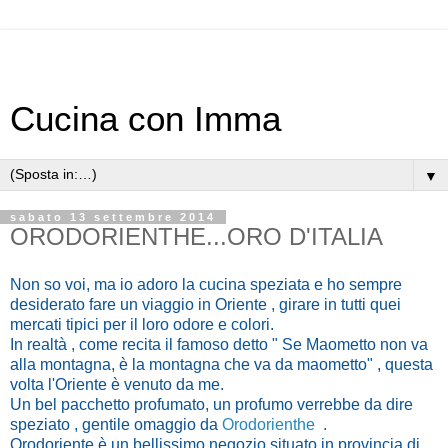
Cucina con Imma
▼
sabato 13 settembre 2014
ORODORIENTHE...ORO D'ITALIA
Non so voi, ma io adoro la cucina speziata e ho sempre
desiderato fare un viaggio in Oriente , girare in tutti quei
mercati tipici per il loro odore e colori.
In realtà , come recita il famoso detto " Se Maometto non va
alla montagna, è la montagna che va da maometto" , questa
volta l'Oriente è venuto da me.
Un bel pacchetto profumato, un profumo verrebbe da dire
speziato , gentile omaggio da
Orodorienthe
.
Orodoriente è un bellissimo negozio situato in provincia di