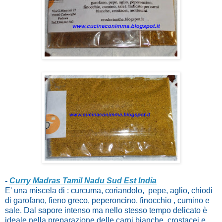
-
Curry Madras Tamil Nadu Sud Est India
E' una miscela di : curcuma, coriandolo, pepe, aglio, chiodi
di garofano, fieno greco, peperoncino, finocchio , cumino e
sale. Dal sapore intenso ma nello stesso tempo delicato è
ideale nella preparazione delle carni bianche, crostacei e