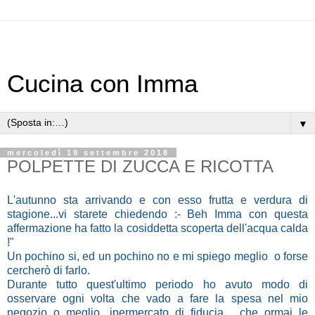
Cucina con Imma
▼
mercoledì 19 settembre 2018
POLPETTE DI ZUCCA E RICOTTA
L'autunno sta arrivando e con esso frutta e verdura di
stagione...vi starete chiedendo :- Beh Imma con questa
affermazione ha fatto la cosiddetta scoperta dell'acqua calda
!"
Un pochino si, ed un pochino no e mi spiego meglio o forse
cercherò di farlo.
Durante tutto quest'ultimo periodo ho avuto modo di
osservare ogni volta che vado a fare la spesa nel mio
negozio o meglio, ipermercato di fiducia , che ormai le