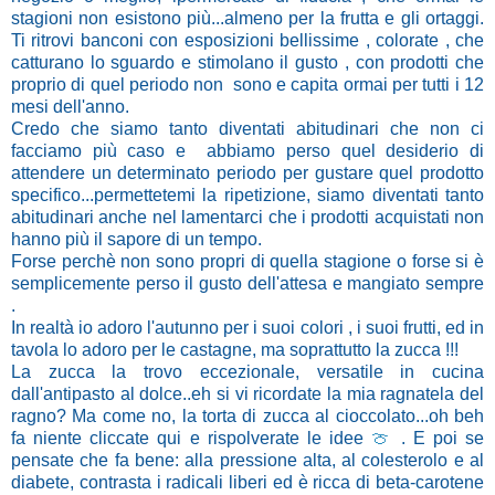
stagioni non esistono più...almeno per la frutta e gli ortaggi.
Ti ritrovi banconi con esposizioni bellissime , colorate , che
catturano lo sguardo e stimolano il gusto , con prodotti che
proprio di quel periodo non sono e capita ormai per tutti i 12
mesi dell'anno.
Credo che siamo tanto diventati abitudinari che non ci
facciamo più caso e abbiamo perso quel desiderio di
attendere un determinato periodo per gustare quel prodotto
specifico...permettetemi la ripetizione, siamo diventati tanto
abitudinari anche nel lamentarci che i prodotti acquistati non
hanno più il sapore di un tempo.
Forse perchè non sono propri di quella stagione o forse si è
semplicemente perso il gusto dell'attesa e mangiato sempre
.
In realtà io adoro l'autunno per i suoi colori , i suoi frutti, ed in
tavola lo adoro per le castagne, ma soprattutto la zucca !!!
La zucca la trovo eccezionale, versatile in cucina
dall'antipasto al dolce..eh si vi ricordate la mia ragnatela del
ragno? Ma come no, la torta di zucca al cioccolato...oh beh
fa niente cliccate qui e rispolverate le idee
🍈
. E poi se
pensate che fa bene: alla pressione alta, al colesterolo e al
diabete, contrasta i radicali liberi ed è ricca di beta-carotene