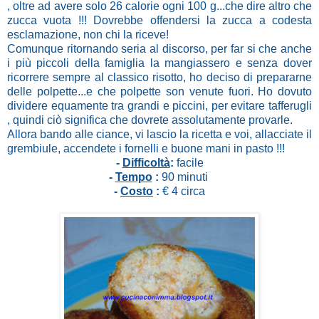
, oltre ad avere solo 26 calorie ogni 100 g...che dire altro che
zucca vuota !!! Dovrebbe offendersi la zucca a codesta
esclamazione, non chi la riceve!
Comunque ritornando seria al discorso, per far si che anche
i più piccoli della famiglia la mangiassero e senza dover
ricorrere sempre al classico risotto, ho deciso di prepararne
delle polpette...e che polpette son venute fuori. Ho dovuto
dividere equamente tra grandi e piccini, per evitare tafferugli
, quindi ciò significa che dovrete assolutamente provarle.
Allora bando alle ciance, vi lascio la ricetta e voi, allacciate il
grembiule, accendete i fornelli e buone mani in pasto !!!
-
Difficoltà
:
facile
-
Tempo
:
90 minuti
-
Costo
:
€ 4 circa