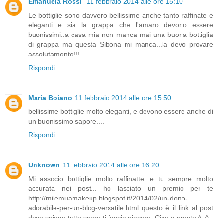
Emanuela Rossi
11 febbraio 2014 alle ore 15:10
Le bottiglie sono davvero bellissime anche tanto raffinate e
eleganti e sia la grappa che l'amaro devono essere
buonissimi..a casa mia non manca mai una buona bottiglia
di grappa ma questa Sibona mi manca...la devo provare
assolutamente!!!
Rispondi
Maria Boiano
11 febbraio 2014 alle ore 15:50
bellissime bottiglie molto eleganti, e devono essere anche di
un buonissimo sapore....
Rispondi
Unknown
11 febbraio 2014 alle ore 16:20
Mi associo bottiglie molto raffinatte...e tu sempre molto
accurata nei post... ho lasciato un premio per te
http://milemuamakeup.blogspot.it/2014/02/un-dono-
adorabile-per-un-blog-versatile.html questo è il link al post
dove spiego tutto spero ti faccia piacere. Ciao a presto ^_^