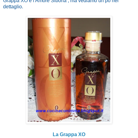
Grappa XO e l'Amore Sibona , ma vediamo un pò nel
dettaglio.
La Grappa XO