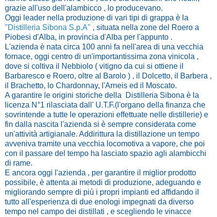
grazie all'uso dell'alambicco , lo producevano.
Oggi leader nella produzione di vari tipi di grappa è la
"Distilleria Sibona S.p.A"
, situata nella zone del Roero a
Piobesi d'Alba, in provincia d'Alba per l'appunto .
L'azienda è nata circa 100 anni fa nell'area di una vecchia
fornace, oggi centro di un'importantissima zona vinicola ,
dove si coltiva il Nebbiolo ( vitigno da cui si ottiene il
Barbaresco e Roero, oltre al Barolo ) , il Dolcetto, il Barbera ,
il Brachetto, lo Chardonnay, l'Arneis ed il Moscato.
A garantire le origini storiche della Distilleria Sibona è la
licenza N°1 rilasciata dall' U.T.F.(l'organo della finanza che
sovrintende a tutte le operazioni effettuate nelle distillerie) e
fin dalla nascita l'azienda si è sempre considerata come
un'attività artigianale. Addirittura la distillazione un tempo
avveniva tramite una vecchia locomotiva a vapore, che poi
con il passare del tempo ha lasciato spazio agli alambicchi
di rame.
E ancora oggi l'azienda , per garantire il miglior prodotto
possibile, è attenta ai metodi di produzione, adeguando e
migliorando sempre di più i propri impianti ed affidando il
tutto all'esperienza di due enologi impegnati da diverso
tempo nel campo dei distillati , e scegliendo le vinacce