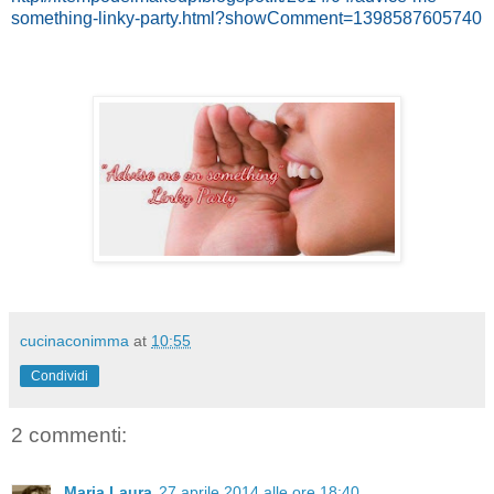
something-linky-party.html?showComment=1398587605740
cucinaconimma
at
10:55
Condividi
2 commenti:
Maria Laura
27 aprile 2014 alle ore 18:40