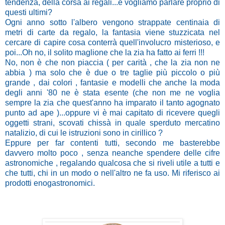
tendenza, della corsa ai regali...e vogliamo parlare proprio di
questi ultimi?
Ogni anno sotto l'albero vengono strappate centinaia di
metri di carte da regalo, la fantasia viene stuzzicata nel
cercare di capire cosa conterrà quell'involucro misterioso, e
poi...Oh no, il solito maglione che la zia ha fatto ai ferri !!!
No, non è che non piaccia ( per carità , che la zia non ne
abbia ) ma solo che è due o tre taglie più piccolo o più
grande , dai colori , fantasie e modelli che anche la moda
degli anni '80 ne è stata esente (che non me ne voglia
sempre la zia che quest'anno ha imparato il tanto agognato
punto ad ape )...oppure vi è mai capitato di ricevere quegli
oggetti strani, scovati chissà in quale sperduto mercatino
natalizio, di cui le istruzioni sono in cirillico ?
Eppure per far contenti tutti, secondo me basterebbe
davvero molto poco , senza neanche spendere delle cifre
astronomiche , regalando qualcosa che si riveli utile a tutti e
che tutti, chi in un modo o nell'altro ne fa uso. Mi riferisco ai
prodotti enogastronomici.