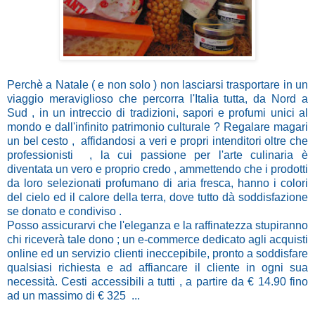
Perchè a Natale ( e non solo ) non lasciarsi trasportare in un
viaggio meraviglioso che percorra l'Italia tutta, da Nord a
Sud , in un intreccio di tradizioni, sapori e profumi unici al
mondo e dall'infinito patrimonio culturale ? Regalare magari
un bel cesto , affidandosi a veri e propri intenditori oltre che
professionisti , la cui passione per l'arte culinaria è
diventata un vero e proprio credo , ammettendo che i prodotti
da loro selezionati profumano di aria fresca, hanno i colori
del cielo ed il calore della terra, dove tutto dà soddisfazione
se donato e condiviso .
Posso assicurarvi che l'eleganza e la raffinatezza stupiranno
chi riceverà tale dono ; un e-commerce dedicato agli acquisti
online ed un servizio clienti ineccepibile, pronto a soddisfare
qualsiasi richiesta e ad affiancare il cliente in ogni sua
necessità. Cesti accessibili a tutti , a partire da € 14.90 fino
ad un massimo di € 325 ...