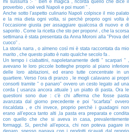
mi sussurra :- " Beh è magica , ricorda quello che dice il
proverbio , cioè vedi Napoli e poi muori " .
Anche sotto l'aspetto culinario Napoli colpisce il mio palato
e la mia dieta ogni volta, si perchè proprio ogni volta è
l'occasione giusta per assaggiare qualcosa di nuovo e di
saporito . Come la ricetta che sto per proporvi , che la scorsa
settimana è stata presentata da Anna Moroni alla "Prova del
cuoco" .
La storia narra , o almeno così mi è stata raccontata da mio
marito , che questo piatto è nato qualche secolo fa .
Un tempo i ciabattini, napoletanamente detti " scarpari " ,
avevano le loro piccole botteghe proprio al piano inferiore
delle loro abitazioni, ed erano tutte concentrate in un
quartiere. Verso l'ora di pranzo , le mogli calavano ai propri
consorti tramite " o panaro" ovvero un cesto legato ad una
corda ( usanza ancora attuale ) un piatto di pasta. Ora le
questioni sono due : c'è chi afferma che fosse pasta
avanzata dal giorno precedente e poi "scarfata" ovvero
riscaldata , e chi invece, proprio perchè i guadagni non
erano all'epoca tanto alti ,la pasta era preparata e condita
con quello che che si aveva in casa, prevalentemente
formaggi. Si, perchè all'epoca, chi non poteva pagare in
denaro, spesso pagava con i prodotti ricavati dal proprio