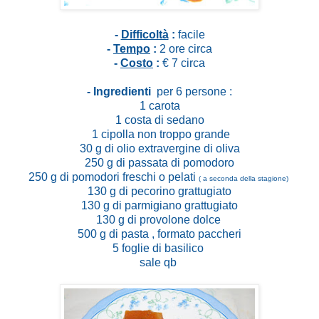
-
Difficoltà
:
facile
-
Tempo
:
2 ore circa
-
Costo
:
€ 7 circa
- Ingredienti
per 6 persone :
1 carota
1 costa di sedano
1 cipolla non troppo grande
30 g di olio extravergine di oliva
250 g di passata di pomodoro
250 g di pomodori freschi o pelati
( a seconda della stagione)
130 g di pecorino grattugiato
130 g di parmigiano grattugiato
130 g di provolone dolce
500 g di pasta , formato paccheri
5 foglie di basilico
sale qb