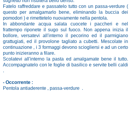
sughetto non risulterà bello denso.
Fatelo raffreddare e passatelo tutto con un passa-verdure (
questo per amalgamarlo bene, eliminando la buccia dei
pomodori ) e rimettetelo nuovamente nella pentola.
In abbondante acqua salata cuocete i paccheri e nel
frattempo riponete il sugo sul fuoco. Non appena inizia il
bollore, versatevi all'interno il pecorino ed il parmigiano
grattugiati, ed il provolone tagliato a cubetti. Mescolate in
continuazione , i 3 formaggi devono sciogliersi e ad un certo
punto inizieranno a filare.
Scolatevi all'interno la pasta ed amalgamate bene il tutto.
Accompagnatelo con le foglie di basilico e servite belli caldi
.
- Occorrente :
Pentola antiaderente , passa-verdure .